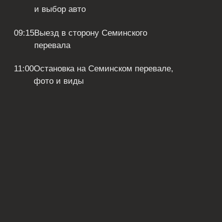
15:30
Выезд в Курайскую степь
18:00
Курайская степь, уникальные
пейзажи и простор Алтая
19:00
Заселение в отель, ужин и отдых
(завтрак включён)
День 2
08:00
Завтрак
09:00
Выезд обратно
14:00
Возвращение в Altai Palace