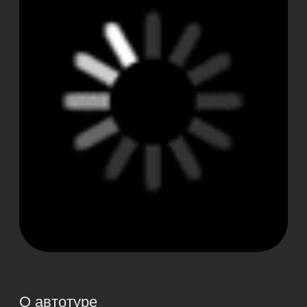
О автотуре
Погрузитесь в настоящее путешествие
по Алтаю — с ночёвкой, максимальным
комфортом и ещё большим количеством
эмоций за рулём уникальных автомобилей.
Двухдневный тур — для тех, кто хочет
не просто прокатиться, а прожить
полноценное приключение: смена
ландшафтов, легендарные перевалы
и ночёвка в сердце алтайской природы.