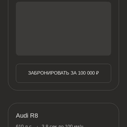
YouTube
+7 995 929 00 23
hello@benzin.rent
Барнаул, пл. Баварина, 2, офис 911
Политика обработки данных
by khromushin