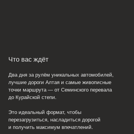
08:00
Встреча в Altai Palace, завтрак
в ресторане «Ласточки». Начало
путешествия в комфортной
атмосфере.
08:45
Знакомство с автомобилями
и выбор авто
09:15
Выезд в сторону Семинского
перевала
11:00
Остановка на Семинском перевале,
фото и виды