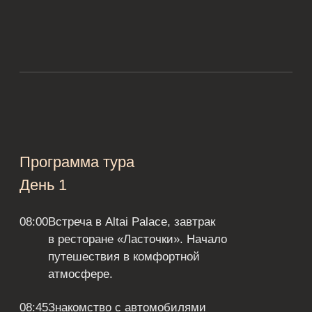
11:30
Продолжение маршрута
13:30
Выезд на Чике-Таман
12:30
Обед в «Тереме»
15:00
Перевал Чике-Таман, одна из самых красивых
дорог России